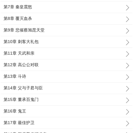
第7章 秦皇震怒
第8章 覆灭血杀
第9章 悲催蔡旭昆天堂
第10章 刺客大礼包
第11章 天武和亲
第12章 高公公对联
第13章 斗诗
第14章 父与子君与臣
第15章 董承百鬼门
第16章 鬼王
第17章 最佳护卫