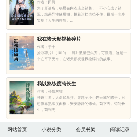
作者：田腾
为了开诊所，杨晨在内衣店当销售，一不小心成了销
冠，结果异性缘爆棚，桃花运挡也挡不住，最后一步步
实现了人生的理想。...
我在诸天影视捡碎片
作者：亍十
捡取碎片1（1010），碎片数量已集齐，可激活。这是一
个在平平无奇，在诸天影视世界捡碎片的故事。...
我以熟练度苟长生
作者：孙悟灰猫
神诡世界，人命如草芥。穿越至小小连云城的陈平，只
想依靠熟练度面板，安安静静的修仙。苟下去。苟到长
生，苟到无...
网站首页
小说分类
会员书架
阅读记录