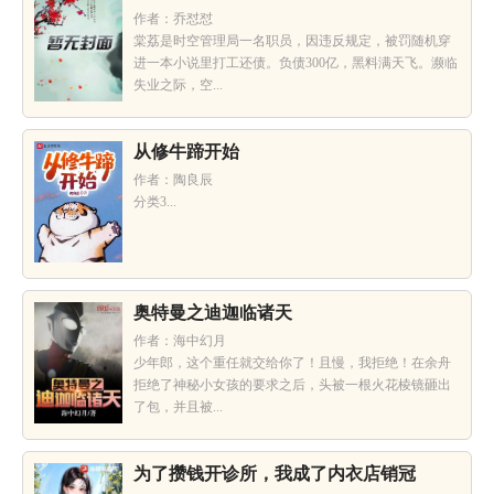
作者：乔怼怼
棠荔是时空管理局一名职员，因违反规定，被罚随机穿
进一本小说里打工还债。负债300亿，黑料满天飞。濒临
失业之际，空...
从修牛蹄开始
作者：陶良辰
分类3...
奥特曼之迪迦临诸天
作者：海中幻月
少年郎，这个重任就交给你了！且慢，我拒绝！在余舟
拒绝了神秘小女孩的要求之后，头被一根火花棱镜砸出
了包，并且被...
为了攒钱开诊所，我成了内衣店销冠