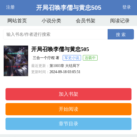
开局召唤李儒与黄忠505
注册
登录
网站首页
小说分类
会员书架
阅读记录
搜 索
开局召唤李儒与黄忠505
三合一个疗程 著
军史小说
连载中
最近更新：
第1003章 大结局下
更新时间：
2024-09-18 03:05:51
加入书架
开始阅读
章节目录