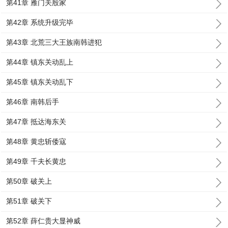
第41章 雁门关殷家
第42章 系统升级完毕
第43章 北荒三大王族南韩进犯
第44章 镇东关动乱上
第45章 镇东关动乱下
第46章 南韩后手
第47章 抵达海东关
第48章 黄忠斩倭寇
第49章 千夫长黄忠
第50章 破关上
第51章 破关下
第52章 薛仁贵大显神威