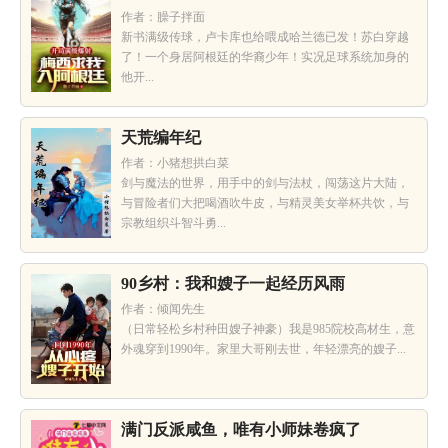
作者：臊子拌面
新书满级传球，卢卡库也给喂成哈兰德已发！苏白穿越
了！一个身居阿根廷的华裔少年！实况足球系统加身的
他开...
天荒编年纪
作者：小猪想拱白菜
剑与魔法的世界，用手中的剑与法杖，闯荡这片大陆，
与冒险者们大把喝酒吹牛皮，与精灵美女举杯共饮，与
宗教组织斗智斗勇...
90乡村：我和嫂子一起经历风雨
作者：倾闻先生
（日常轻松乡村种田嫂子神豪）我是985院校高材生，意
外魂穿到1990年。家里大哥刚去世，年轻漂亮的嫂子...
满门反派咸鱼，唯有小师妹卷疯了