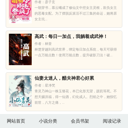
作者：彦子玄
一朝穿书，慕云曦成了修仙文中挖女主灵根，欺负女主
的恶毒女配。为了摆脱反派活不过三集的命运，她将原
女主坑...
高武：每日一加点，我躺着成武神！
作者：林壹
林楚穿越到高武世界，绑定每日加点系统，每天可获得
一点万能点数！使用万能点数，提升破影刀法！破...
仙妻太迷人，醋夫神君心好累
作者：星净梵
青灵乃神山一株玉簪花，本已化形无望，蹉跎等死。不
想天赐洪福，得一仙酒，幻化成人。烈焰之中，她惊忆
前世，八方之痛，...
网站首页
小说分类
会员书架
阅读记录