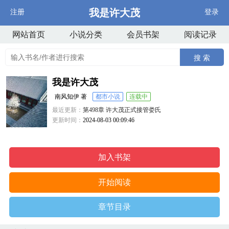
我是许大茂
注册
登录
网站首页
小说分类
会员书架
阅读记录
搜 索
我是许大茂
南风知伊 著
都市小说
连载中
最近更新：
第498章 许大茂正式接管娄氏
更新时间：
2024-08-03 00:09:46
加入书架
开始阅读
章节目录