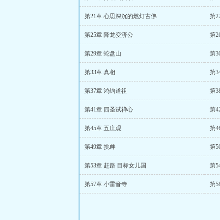
第21章 心思深沉的燃灯古佛
第2
第25章 降龙变济公
第2
第29章 蛇盘山
第3
第33章 真相
第
第37章 鸿钧道祖
第3
第41章 四圣试禅心
第4
第45章 五庄观
第4
第49章 挑衅
第5
第53章 赶路 目标女儿国
第5
第57章 小雷音寺
第5