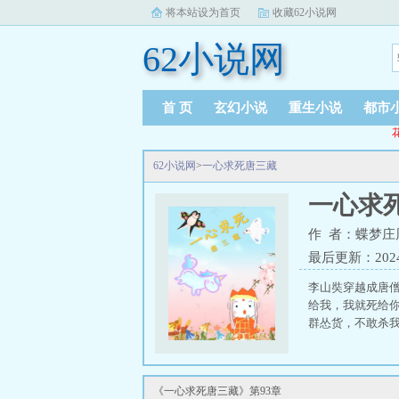
将本站设为首页
收藏62小说网
62小说网
首 页
玄幻小说
重生小说
都市
62小说网
>
一心求死唐三藏
一心求
作 者：蝶梦庄
最后更新：2024-1
李山奘穿越成唐
给我，我就死给
群怂货，不敢杀
《一心求死唐三藏》第93章