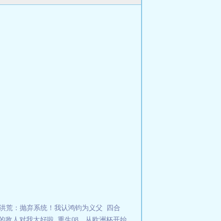
洪荒：抛弃系统！我认鸿钧为义父
四合
的敌人对我太好啦
重生08，从欧洲杯开始