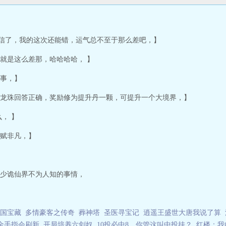
信了，我的这次还能错，运气总不至于那么差吧，】
就是这么差那，哈哈哈哈， 】
事，】
龙珠回答正确，奖励修为提升丹一颗，可提升一个大境界，】
， 】
赋非凡，】
少诡仙界不为人知的事情，
国宝藏
多情豪客之传奇
葬神塔
圣医寻宝记
逍遥王盛世大唐我说了算
金手指会刷新
开局培养六剑奴
10投必中8，你管这叫中投挂？
红楼：我