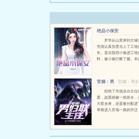
绝品小保安
罗华从山里来到大城
凭借认真负责当上了工地
长。某次阻挡小偷进工地
料，被小偷打断了腿。本
光荣的事情，结果没得到
奖，他还被免职，沦为小
经谈好的赔偿款，也拖着
官梯：男
官梯：男
给。...
妇联主任
拒绝了市就业办主任
爱，赵晨就被一纸状令，
大窑乡来，还是被分配进
草根进入官场一路的升迁
缘的巧合，也有着实实在
绩，更有着官场那无处不
之道，从青涩到成熟，从
峰，官场之门为他而开...