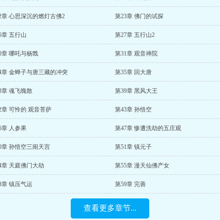
2章 心思深沉的燃灯古佛2
第23章 佛门的试探
6章 五行山
第27章 五行山2
0章 哪吒与杨戬
第31章 观音禅院
34章 金蝉子与唐三藏的冲突
第35章 回大唐
8章 魂飞魄散
第39章 黑风大王
2章 可怜的 观音菩萨
第43章 孙悟空
6章 人参果
第47章 惨遭洗劫的五庄观
0章 孙悟空三闹天宫
第51章 镇元子
4章 天庭佛门大劫
第55章 漫天仙佛产女
8章 镇压气运
第59章 完善
查看更多章节...