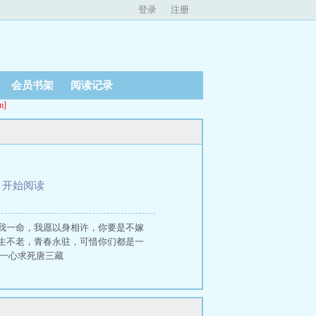
登录
注册
会员书架
阅读记录
]
、
开始阅读
我一命，我愿以身相许，你要是不嫁
生不老，青春永驻，可惜你们都是一
 一心求死唐三藏