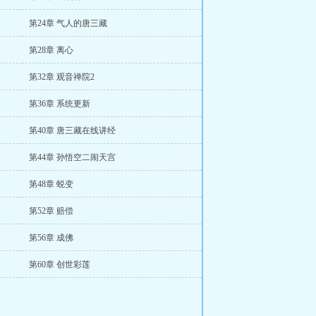
第24章 气人的唐三藏
第28章 离心
第32章 观音禅院2
第36章 系统更新
第40章 唐三藏在线讲经
第44章 孙悟空二闹天宫
第48章 蜕变
第52章 赔偿
第56章 成佛
第60章 创世彩莲