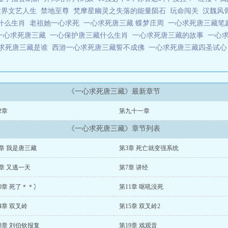
世界文艺人生
禁地至尊
梵摩星幽灵之失落的能量陨石
玩命闯关
汉魏风
什么生肖
老祖她一心求死
一心求死唐三藏 蝶梦庄周
一心求死唐三藏
一心求死唐三藏
一心保护唐三藏什么生肖
一心求死唐三藏的故事
一心
求死唐三藏是谁
西游一心求死唐三藏誓不成佛
一心求死唐三藏四圣试
《一心求死唐三藏》最新章节
2章
第九十一章
《一心求死唐三藏》章节列表
章 我是唐三藏
第3章 死亡就变强系统
章 又逃一天
第7章 讲经
0章 死了＊＊冫
第11章 呕吼没死
4章 双叉岭
第15章 双叉岭2
8章 刘伯钦报复
第19章 戏观音