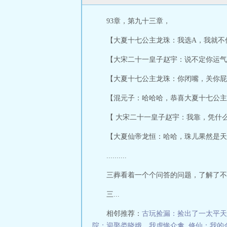
93章，第九十三章，
【大夏十七公主龙珠：我选A，我就不
【大宋二十一皇子赵宇：说不定你运气
【大夏十七公主龙珠：你闭嘴，关你屁
【混元子：哈哈哈，恭喜大夏十七公主
【 大宋二十一皇子赵宇：我靠，凭什么
【大夏仙帝龙恒：哈哈，珠儿果然是天
..........
三葬看着一个个问答的问题，了解了不
三...
相邻推荐：
古玩捡漏：捡出了一太平天
院：迎娶娄晓娥，我虐惨众禽
修仙：我的