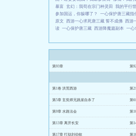
暴富
玄幻：我苟在宗门种灵田
我的平行
参加国运，你躲哪了？
一心保护唐三藏指
原文
西游一心求死唐三藏 誓不成佛
西游
读
一心保护唐三藏
西游降魔篇副本
一心
第93章
第9
第1卷 洪荒西游
第2
第5章 玄奘师兄跳崖自杀了
第6
第9章 水路法会
第1
第13章 离开长安
第1
第17章 打劫刘伯钦
第1