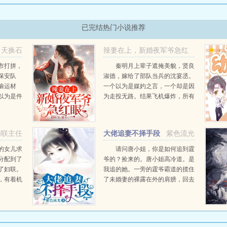
已完结热门小说推荐
天换石
辣妻在上，新婚夜军爷急红
眼！
市打拼，
秦明月上辈子遮掩美貌，贤良
保安队
淑德，嫁给了部队当兵的沈宴丞。
辣妻在上，新婚夜军爷急红
偷运材
一个以为是媒妁之言，一个却是因
眼！
以为是件
为走投无路。结果飞机爆炸，所有
任何嘉
人都告诉明月，你丈夫死了。秦明
保安。曾
月也是这么以为的，于是她从守活
始终不
寡，变成了真的寡妇。没想到同父
妇联主任
大佬追妻不择手段
紫色流光
异母的妹妹却千里奔...
的女儿求
请问唐小姐，你是如何追到霆
分配到了
爷的？捡来的。唐小姐高冷道。是
了妇联。
我追的她。一旁的霆爷霸道的揽住
，有着机
了未婚妻的裸露在外的肩膀，回去
在的政
他得和她的服装师好好的聊聊。那
在的权谋
请问霆爷，你是怎么追到唐小姐
草根到顶
的？对于这两...