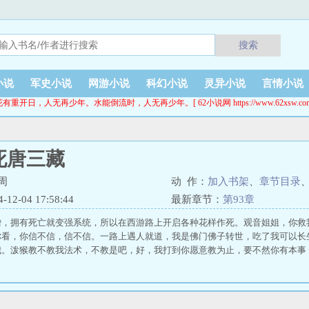
搜索
小说
军史小说
网游小说
科幻小说
灵异小说
言情小说
花有重开日，人无再少年。水能倒流时，人无再少年。[ 62小说网 https://www.62xsw.com
死唐三藏
周
动 作：
加入书架
、
章节目录
2-04 17:58:44
最新章节：
第93章
僧，拥有死亡就变强系统，所以在西游路上开启各种花样作死。观音姐姐，你救
你看，你信不信，信不信。一路上遇人就道，我是佛门佛子转世，吃了我可以长
我。泼猴教不教我法术，不教是吧，好，我打到你愿意教为止，要不然你有本事