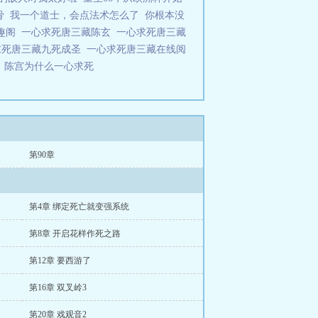
骨
我一个道士，会点法术怎么了
你根本没
笔趣阁
一心求死唐三藏陈玄
一心求死唐三藏
求死唐三藏九死成圣
一心求死唐三藏在线阅
心
陈宫为什么一心求死
第90章
第4章 绑定死亡就变强系统
第8章 开启花样作死之路
第12章 要西游了
第16章 双叉岭3
第20章 戏观音2