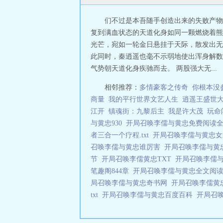
们不过是本吾随手创造出来的失败产物
复到满血状态的天道化身如同一颗燃烧着熊
光芒，宛如一轮金日悬挂于天际，散发出无
此同时，秦逍遥也毫不示弱地使出浑身解数
气势朝天道化身疾驰而去。 两股强大无...
相邻推荐：
多情豪客之传奇
你根本没
商量
我的平行世界文艺人生
逍遥王盛世
江开
镇魂街：九黎后主
我是许大茂
玩命
与黄忠930
开局召唤李儒与黄忠免费阅读
者三合一个疗程.txt
开局召唤李儒与黄忠
召唤李儒与黄忠谁厉害
开局召唤李儒与黄
节
开局召唤李儒黄忠TXT
开局召唤李儒
笔趣阁844章
开局召唤李儒与黄忠全文阅
局召唤李儒与黄忠奇书网
开局召唤李儒黄
txt
开局召唤李儒与黄忠百度百科
开局召