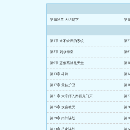
第1003章 大结局下
第1
第1章 永不缺席的系统
第2
第5章 刺杀秦皇
第6
第9章 悲催蔡旭昆天堂
第1
第13章 斗诗
第1
第17章 最佳护卫
第1
第21章 大宗师入秦百鬼门灭
第2
第25章 欢喜教灭
第2
第29章 南韩谋划
第3
第33章 范家谋划
第3