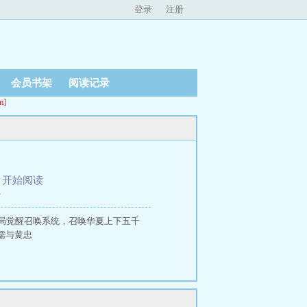
登录
注册
会员书架
阅读记录
]
、
开始阅读
下
局觉醒召唤系统，召唤华夏上下五千
儒与黄忠