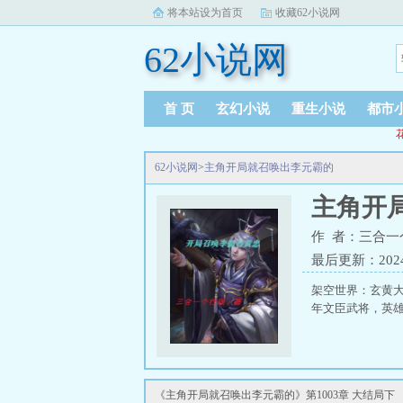
将本站设为首页
收藏62小说网
62小说网
首 页
玄幻小说
重生小说
都市
62小说网
>
主角开局就召唤出李元霸的
主角开
作 者：三合一
最后更新：2024-0
架空世界：玄黄
年文臣武将，英雄
《主角开局就召唤出李元霸的》第1003章 大结局下