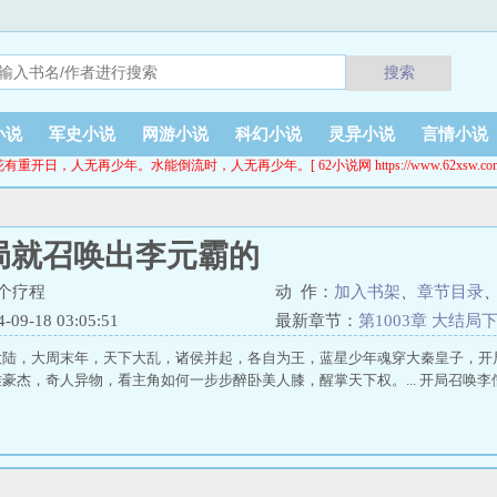
搜索
小说
军史小说
网游小说
科幻小说
灵异小说
言情小说
花有重开日，人无再少年。水能倒流时，人无再少年。[ 62小说网 https://www.62xsw.com
局就召唤出李元霸的
个疗程
动 作：
加入书架
、
章节目录
9-18 03:05:51
最新章节：
第1003章 大结局
大陆，大周末年，天下大乱，诸侯并起，各自为王，蓝星少年魂穿大秦皇子，开
豪杰，奇人异物，看主角如何一步步醉卧美人膝，醒掌天下权。... 开局召唤李