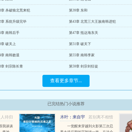
8章 杀破狼北荒来犯
第39章 东和
2章 系统升级完毕
第43章 北荒三大王族南韩进犯
6章 南韩后手
第47章 抵达海东关
0章 破关上
第51章 破关下
4章 南韩败退
第55章 南韩李家
8章 剑宗陈长青
第59章 剑宗剑狂徒
查看更多章节...
已完结热门小说推荐
良人待归
木叶：来自宇
若别离不相惜
智波的灵魂之王
跟我谈谈
一觉醒来穿越到火影第三次忍