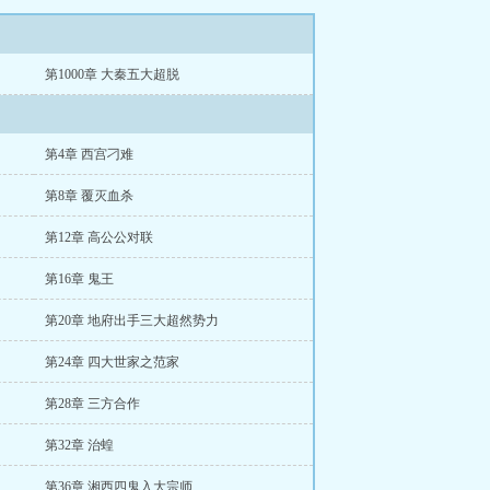
第1000章 大秦五大超脱
第4章 西宫刁难
第8章 覆灭血杀
第12章 高公公对联
第16章 鬼王
第20章 地府出手三大超然势力
第24章 四大世家之范家
第28章 三方合作
第32章 治蝗
第36章 湘西四鬼入大宗师