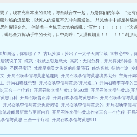
罢了，现在充当本座的食物，与吾融合在一起，乃是你们的荣幸！ “还有
熊烈焰的流星般，以惊人的速度率先冲向秦逍遥。 只见他手中那座神秘
尽的耀眼金光。 伴随着一声惊天动地的怒吼：“灭世！！！！！！！”这
，竭尽全力挥动手中的长剑，口中高呼：“大漠孤烟直！！！！！” 刹那
参加国运，你躲哪了？
古玩捡漏：捡出了一太平天国宝藏
10投必中8
大唐我说了算
综武：我就是朝廷鹰犬
高武：无限分身，开局撑死S异兽
闯关
圣医寻宝记
梵摩星幽灵之失落的能量陨石
修炼客栈
征他个途
乡
全文
开局召唤李儒与黄忠笔趣阁
开局召唤李儒与黄忠境界划分
主角开局
女主
开局召唤魏忠贤
开局召唤李儒与黄忠(开局逍...)
开局召唤李存孝的
忠(三合一个疗程)
开局召唤李儒与黄忠 第693章
开局召唤李儒与黄忠(开
与黄忠百科
开局召唤曹正淳
开局召唤李儒与黄忠496
开局召唤李儒与黄
读
开局召唤李儒与黄忠免费阅读
开局召唤李儒与黄忠的
开局召唤李儒与
忠笔趣阁最新章节更新内容
开局召唤李儒与黄忠作者三合一个疗程
开局
唤李儒与黄忠 三合一个疗程
开局召唤李儒与黄忠911