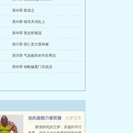
第40章 陈道之
第44章 镇东关动乱上
第48章 黄忠斩倭寇
第52章 薛仁贵大显神威
第56章 气急败坏的丰臣秀吉
第60章 锦帆贼雁门关战况
如此超能力被笑健
大梦无常
身男
醉酒猝死的王梦，穿越到平行