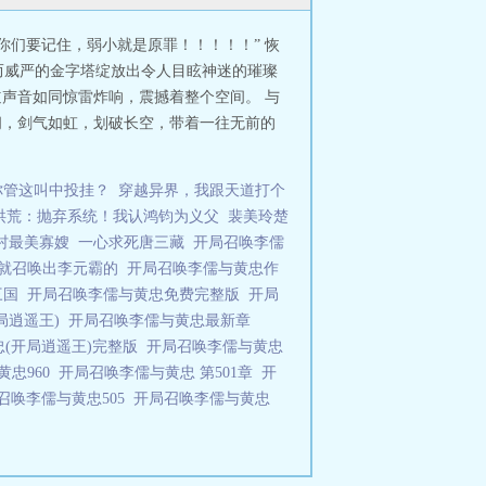
你们要记住，弱小就是原罪！！！！！” 恢
而威严的金字塔绽放出令人目眩神迷的璀璨
道声音如同惊雷炸响，震撼着整个空间。 与
间，剑气如虹，划破长空，带着一往无前的
，你管这叫中投挂？
穿越异界，我跟天道打个
洪荒：抛弃系统！我认鸿钧为义父
裴美玲楚
村最美寡嫂
一心求死唐三藏
开局召唤李儒
就召唤出李元霸的
开局召唤李儒与黄忠作
三国
开局召唤李儒与黄忠免费完整版
开局
局逍遥王)
开局召唤李儒与黄忠最新章
忠(开局逍遥王)完整版
开局召唤李儒与黄忠
黄忠960
开局召唤李儒与黄忠 第501章
开
召唤李儒与黄忠505
开局召唤李儒与黄忠