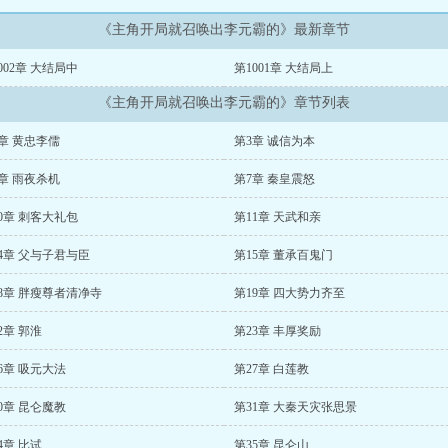
《主角开局就召唤出李元霸的》最新章节
002章 大结局中
第1001章 大结局上
《主角开局就召唤出李元霸的》章节列表
章 黄忠李儒
第3章 诚信为本
章 雨夜杀机
第7章 秦皇震怒
0章 刺客大礼包
第11章 天武和亲
4章 父与子君与臣
第15章 董承百鬼门
8章 胖瘦尊者清净寺
第19章 四大势力齐至
2章 郭淮
第23章 丰厚奖励
6章 吸元大法
第27章 白莲教
0章 昆仑魔教
第31章 大秦天灾张思景
4章 比试
第35章 昆仑山