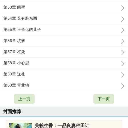
第53章 闺蜜
第54章 又有脏东西
第55章 王长运的儿子
第56章 坑爹
第57章 枉死
第58章 小心思
第59章 送礼
第60章 青龙镇
上一页
下一页
封面推荐
美貌生香：一品良妻种田计