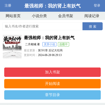
最强相师：我的肾上有妖气
注册
登录
网站首页
小说分类
会员书架
阅读记录
搜 索
最强相师：我的肾上有妖气
二月相城 著
灵异小说
连载中
最近更新：
第591章 后记大结局
更新时间：
2024-08-28 06:29:13
加入书架
开始阅读
章节目录