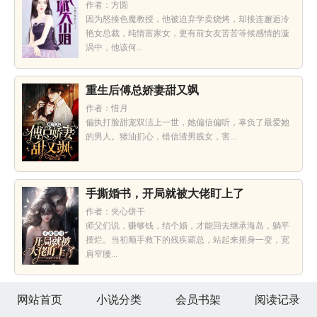
作者：方圆
因为怒揍色魔教授，他被迫弃学卖烧烤，却接连邂逅冷
艳女总裁，纯情富家女，更有前女友苦苦等候感情的漩
涡中，他该何...
重生后傅总娇妻甜又飒
作者：惜月
偏执打脸甜宠双洁上一世，她偏信偏听，辜负了最爱她
的男人。猪油扪心，错信渣男贱女，害...
手撕婚书，开局就被大佬盯上了
作者：夹心饼干
师父们说，赚够钱，结个婚，才能回去继承海岛，躺平
摆烂。当初顺手救下的残疾霸总，站起来摇身一变，宽
肩窄腰...
网站首页
小说分类
会员书架
阅读记录