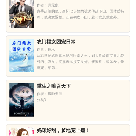
作者：月无痕
身手超绝的他，身怀七份婚约被师傅赶下山。因体质特
殊，他决意退婚。却在初次下山，就与女总裁意外...
农门福女团宠日常
作者：榽禾
从21世纪武医毒三绝的暗部之王，到大周岭南义县北梨
村的小农女，沈嘉表示接受良好。爹爹疼，娘亲爱，哥
哥宠，弟弟...
重生之唯吾天下
作者：孤独天涯
分类3...
妈咪好甜，爹地宠上瘾！