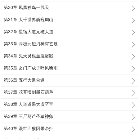
第30章 凤凰神鸟一线天
第31章 大千世界巍巍周山
第32章 星宿大道元磁大道
第33章 两极元磁刃神霄玄歧
第34章 先天灵根血腥屠戮
第35章 玄门广成子呼风唤雨
第36章 五行大遁合道
第37章 花开顷刻墨石葫芦
第38章 人道道果太虚至宝
第39章 三尸葫芦圣猿神卵
第40章 混世四猴因果牵扯