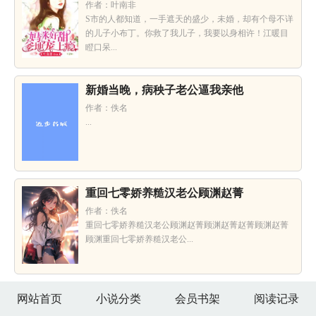
作者：叶南非
S市的人都知道，一手遮天的盛少，未婚，却有个母不详
的儿子小布丁。你救了我儿子，我要以身相许！江暖目
瞪口呆...
新婚当晚，病秧子老公逼我亲他
作者：佚名
...
重回七零娇养糙汉老公顾渊赵菁
作者：佚名
重回七零娇养糙汉老公顾渊赵菁顾渊赵菁赵菁顾渊赵菁
顾渊重回七零娇养糙汉老公...
网站首页
小说分类
会员书架
阅读记录