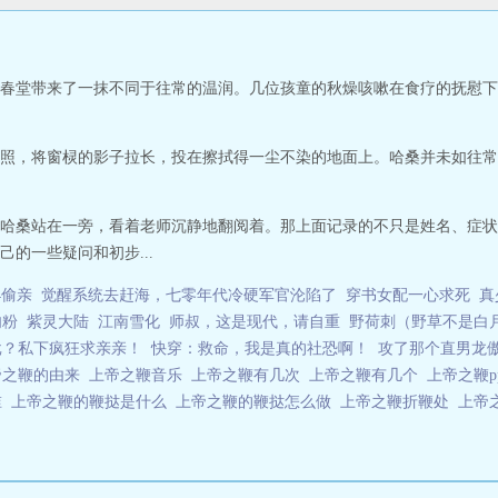
春堂带来了一抹不同于往常的温润。几位孩童的秋燥咳嗽在食疗的抚慰下
照，将窗棂的影子拉长，投在擦拭得一尘不染的地面上。哈桑并未如往常
哈桑站在一旁，看着老师沉静地翻阅着。那上面记录的不只是姓名、症状
的一些疑问和初步...
4偷亲
觉醒系统去赶海，七零年代冷硬军官沦陷了
穿书女配一心求死
真
肉粉
紫灵大陆
江南雪化
师叔，这是现代，请自重
野荷刺（野草不是白
批？私下疯狂求亲亲！
快穿：救命，我是真的社恐啊！
攻了那个直男龙
帝之鞭的由来
上帝之鞭音乐
上帝之鞭有几次
上帝之鞭有几个
上帝之鞭p
谁
上帝之鞭的鞭挞是什么
上帝之鞭的鞭挞怎么做
上帝之鞭折鞭处
上帝