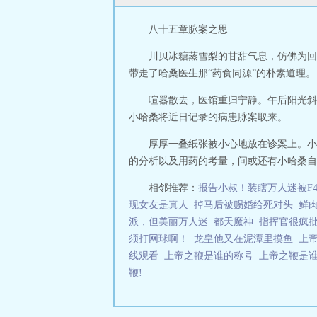
八十五章脉案之思
川贝冰糖蒸雪梨的甘甜气息，仿佛为回
带走了哈桑医生那“药食同源”的朴素道理。
喧嚣散去，医馆重归宁静。午后阳光斜
小哈桑将近日记录的病患脉案取来。
厚厚一叠纸张被小心地放在诊案上。小
的分析以及用药的考量，间或还有小哈桑自己
相邻推荐：
报告小叔！装瞎万人迷被F
现女友是真人
掉马后被赐婚给死对头
鲜
派，但美丽万人迷
都天魔神
指挥官很疯
须打网球啊！
龙皇他又在泥潭里摸鱼
上
线观看
上帝之鞭是谁的称号
上帝之鞭是
鞭!