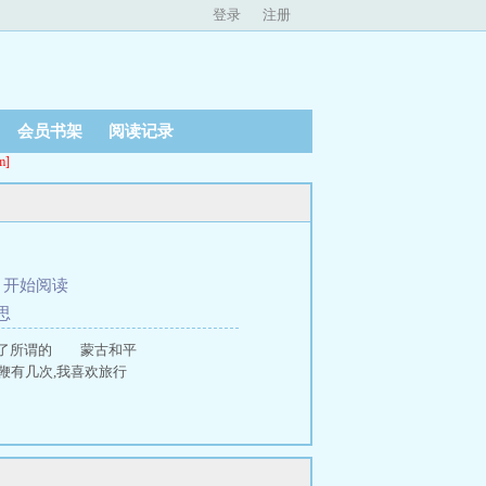
登录
注册
会员书架
阅读记录
]
、
开始阅读
思
启了所谓的 蒙古和平
之鞭有几次,我喜欢旅行