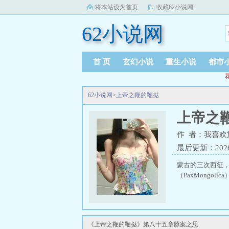
将本站设为首页
收藏62小说网
62小说网
首 页
玄幻小说
重生小说
都市
62小说网
>
上帝之鞭的鞭挞
上帝之
作 者：我喜欢
最后更新：2026-0
蒙古的三次西征
（PaxMongo
《上帝之鞭的鞭挞》第八十五章脉案之思