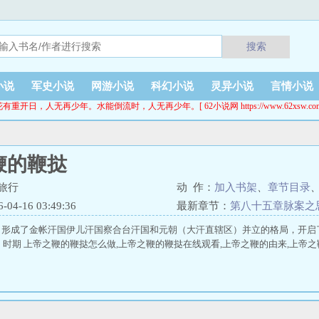
搜索
小说
军史小说
网游小说
科幻小说
灵异小说
言情小说
花有重开日，人无再少年。水能倒流时，人无再少年。[ 62小说网 https://www.62xsw.com
鞭的鞭挞
旅行
动 作：
加入书架
、
章节目录
4-16 03:49:36
最新章节：
第八十五章脉案之
，形成了金帐汗国伊儿汗国察合台汗国和元朝（大汗直辖区）并立的格局，开
lica）时期 上帝之鞭的鞭挞怎么做,上帝之鞭的鞭挞在线观看,上帝之鞭的由来,上帝