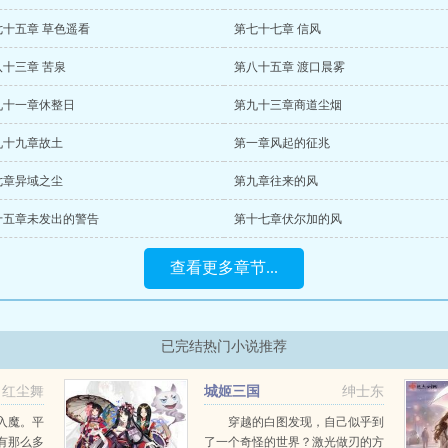
七十五章 草色遥看
第七十七章 信风
八十三章 苦泉
第八十五章 渡口晨雾
九十一章休整日
第九十三章商道尘烟
九十九章故土
第一章风起的征兆
七章异域之尘
第九章往来的风
十五章未发出的警告
第十七章伏尔加的风
查看更多章节...
已完结热门小说推荐
红尘舞
城姬三国
绅士东
入魔。平
穿越的白图发现，自己似乎到
有那么多
了一个奇怪的世界？激光做刃的方