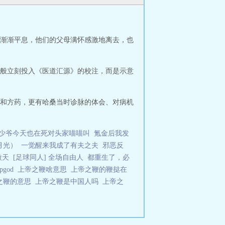
渐渐平息，他们的父母满怀感激地离去，也
般立刻投入《医道汇源》的校注，而是示意
和方药，更有哈桑当时诊脉的体会、对病机
少爷今天也在死对头家喵喵叫
氪金后我发
月光）
一觉醒来我成了有夫之夫
邪恶反
傲天
[足球同人] 全场自由人
都重生了，必
pgod
上帝之鞭啥意思
上帝之鞭的鞭挞在
之鞭的意思
上帝之鞭是中国人吗
上帝之