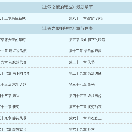
《上帝之鞭的鞭挞》最新章节
八十三章药匣新藏
第八十一章验货与求知
《上帝之鞭的鞭挞》章节列表
三章篝火旁的草药
第五章 天山脚下的暗流
十一章 墙垣的伤痕
第十三章 最后的寂静
十九章 沉默的代价
第二十一章 天书
二十七章 南下的号角
第二十九章 绿洲边缘
三十五章 求生之路
第三十七章 微光
四十三章 归队
第四十五章 烽烟再起
五十一章 新刃
第五十三章 渡河前夜
五十九章 静待风暴
第六十一章 箭在弦上
六十七章 缓慢愈合
第六十九章 冬营