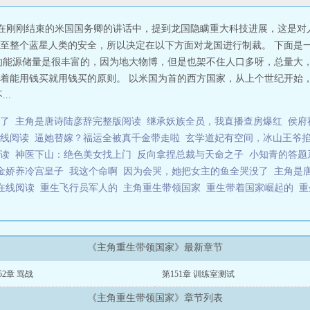
，在刚刚结束的米国国务卿的讲话中，提到龙国隐瞒重大科技进展，这是对
至整个蓝星人类的安全，所以决定在以下方面对龙国进行制裁。 下面是
的能源储量是很丰富的，因为地大物博，但是也架不住人口多呀，总量大，
着能用钱买就用钱买的原则。 以米国为首的西方国家，从上个世纪开始
..
了
主角是唐诗陆彦辞完整版阅读
继承妖族全员，我直播查房爆红
侯府
线阅读
逼她替嫁？福运全被真千金带走啦
玄学道妃有空间，冰山王爷
读
神医下山：绝色美女找上门
反向拿捏总裁与天命之子
小知青的答题
金娇养冷宫皇子
我这个命啊
因为会哭，她把女主的鱼全哭没了
主角是
在线阅读
重生飞行员军人的
主角重生带领国家
重生带着国家崛起的
重
《主角重生带领国家》最新章节
52章 骂战
第151章 训练室测试
《主角重生带领国家》章节列表