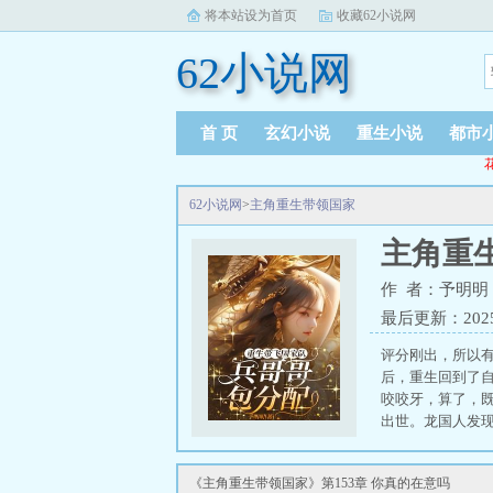
将本站设为首页
收藏62小说网
62小说网
首 页
玄幻小说
重生小说
都市
62小说网
>
主角重生带领国家
主角重
作 者：予明明
最后更新：2025-0
评分刚出，所以有
后，重生回到了
咬咬牙，算了，
出世。龙国人发
本以为平静祥和
队最有前途的天
《主角重生带领国家》第153章 你真的在意吗
（女主的精神力是