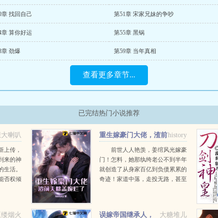
0章 找回自己
第51章 宋家兄妹的争吵
4章 算你好运
第55章 黑锅
8章 劲爆
第59章 当年真相
查看更多章节...
已完结热门小说推荐
想大喇叭
重生嫁豪门大佬，渣前
history
夫膝盖跪烂了
新上传，
前世人人艳羡，姜绾风光嫁豪
到来的神
门！怎料，她那纨绔老公不到半年
的生活。
就创造了从身家百亿到负债累累的
能否权倾
奇迹！家道中落，走投无路，甚至
性，审视
去卖卵命丧黑诊所，她才知道，破
.
产是骗局，爱她是谎言，她用生命
来爱的男人，心中只有她...
五缕烟火
误嫁帝国继承人，
大糖堆儿