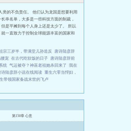
人类的不负责任。 他们认为龙国是想要利用
一长串名单，大多是一些科技方面的制裁，
但是平摊到每个人身上还是太少了。 所以
，就一直致力于控制全球能源丰富的国家和
祖宗三岁半，带满堂儿孙造反
唐诗陆彦辞
掐腰宠
在古代吃软饭的日子
唐诗陆彦辞前
系统
气运被夺？神巫老祖她杀回来了
我在
唐诗陆彦辞小说在线阅读
重生六零当悍妇，
生带领国家备战末世的飞卢
第150章 心意