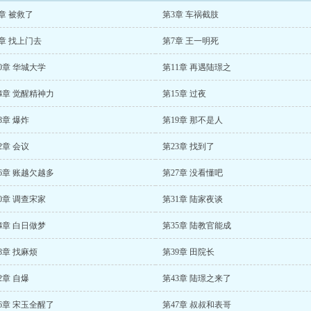
章 被救了
第3章 车祸截肢
章 找上门去
第7章 王一明死
0章 华城大学
第11章 再遇陆璟之
4章 觉醒精神力
第15章 过夜
8章 爆炸
第19章 那不是人
2章 会议
第23章 找到了
6章 账越欠越多
第27章 没看懂吧
0章 调查宋家
第31章 陆家夜谈
4章 白日做梦
第35章 陆教官能成
8章 找麻烦
第39章 田院长
2章 自爆
第43章 陆璟之来了
6章 宋玉全醒了
第47章 叔叔和表哥