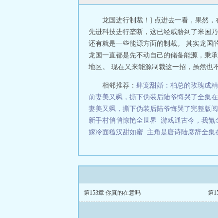
龙国进行制裁！] 点进去一看，果然
先进科技进行垄断，这已经威胁到了米国乃
还有就是一些能源方面的制裁。 其实龙国
龙国一直都是先不动自己的储备能源，秉承
地区。 现在又来能源制裁这一招，虽然也不.
相邻推荐：
肆宠甜婚：柏总的玫瑰成精
前妻美又飒，撕下伪装后陆爷悔哭了全集在
妻美又飒，撕下伪装后陆爷悔哭了完整版阅
新手村悄悄惊艳全世界
游戏通古今，我氪
嫁冷面糙汉甜如蜜
主角是唐诗陆彦辞全集
第153章 你真的在意吗
第1