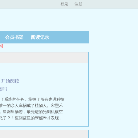
登录
注册
会员书架
阅读记录
]
、
开始阅读
意吗
成了系统的任务。掌握了所有先进科技
唯一的亲人车祸成了植物人。宋熙禾
，星网里畅游，最先进的光刻机横空
飞了？！重回蓝星的宋熙禾才发现，
水面，蓝星又该何去何从陆璟之是部
窝。跑不掉就不跑了，躺平认栽吧。