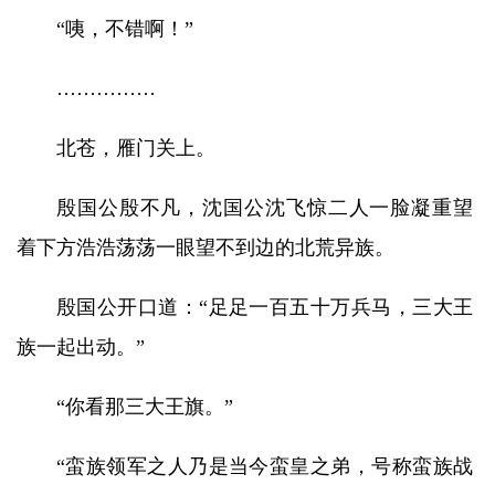
“咦，不错啊！”
……………
北苍，雁门关上。
殷国公殷不凡，沈国公沈飞惊二人一脸凝重望
着下方浩浩荡荡一眼望不到边的北荒异族。
殷国公开口道：“足足一百五十万兵马，三大王
族一起出动。”
“你看那三大王旗。”
“蛮族领军之人乃是当今蛮皇之弟，号称蛮族战