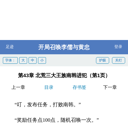
开局召唤李儒与黄忠
足迹
登录
字体：
大
中
小
护眼
关灯
第43章 北荒三大王族南韩进犯（第1页）
上一章
目录
存书签
下一章
“叮，发布任务，打败南韩。”
“奖励任务点100点，随机召唤一次。”