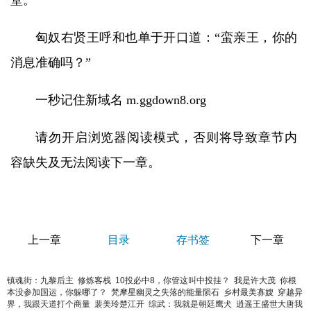
堂。
匈奴右贤王呼和也单于开口道：“蛮亲王，你的
消息准确吗？”
一秒记住新域名 m.ggdown8.org
请勿开启浏览器阅读模式，否则将导致章节内
容缺失及无法阅读下一章。
上一章
目录
存书签
下一章
镇魂街：九黎后主
修炼客栈
10投必中8，你管这叫中投挂？
我是许大茂
你根
本没参加国运，你躲哪了？
梵摩星幽灵之失落的能量陨石
乡村最美寡嫂
穿越异
界，我跟天道打个商量
裴美玲楚江开
综武：我就是朝廷鹰犬
逍遥王盛世大唐我