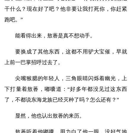
干什么？现在好了吧？他非要让我打死你，你赶紧
跑吧。”
能看得出来，敖萫是真不想动手。
要换成了其他东西，这都不用驴大宝催，早就
上前一巴掌招呼过去了。
尖嘴猴腮的年轻人，三角眼睛闪烁着幽光，上
下打量着敖萫，嘟囔道：“好多年都没见过这东西
了，不都说东海龙族已经灭种了吗？怎么还有？”
显然，他也认出敖萫的来历。
敖萫听着他嘟囔，用力白了他一眼，没好气地