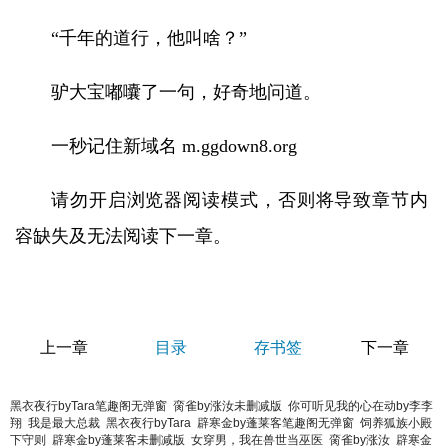
“千年的道行，他叫啥？”
驴大宝嘟囔了一句，好奇地问道。
一秒记住新域名 m.ggdown8.org
请勿开启浏览器阅读模式，否则将导致章节内
容缺失及无法阅读下一章。
上一章
目录
存书签
下一章
黑衣夜行byTara笔趣阁无弹窗
脔雀by涨汝未删减版
你可听见我的心在动by李李
翔
我是最大总裁
黑衣夜行byTara
辟寒金by蓬莱客笔趣阁无弹窗
饲养狐族小殿
下守则
辟寒金by蓬莱客未删减版
女穿男，我在兽世当巫医
脔雀by涨汝
辟寒金