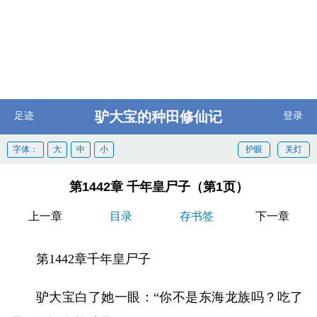
驴大宝的种田修仙记
足迹
登录
字体：
大
中
小
护眼
关灯
第1442章 千年皇尸子（第1页）
上一章
目录
存书签
下一章
第1442章千年皇尸子
驴大宝白了她一眼：“你不是东海龙族吗？吃了