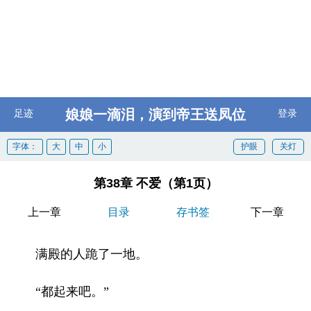
娘娘一滴泪，演到帝王送凤位
足迹
登录
字体：
大
中
小
护眼
关灯
第38章 不爱（第1页）
上一章
目录
存书签
下一章
满殿的人跪了一地。
“都起来吧。”