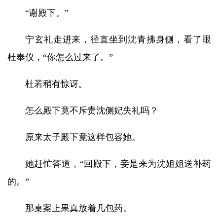
“谢殿下。”
宁玄礼走进来，径直坐到沈青拂身侧，看了眼
杜奉仪，“你怎么过来了。”
杜若稍有惊讶。
怎么殿下竟不斥责沈侧妃失礼吗？
原来太子殿下竟这样包容她。
她赶忙答道，“回殿下，妾是来为沈姐姐送补药
的。”
那桌案上果真放着几包药。