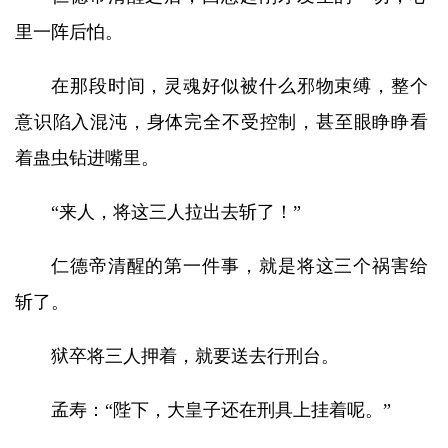
里一阵后怕。
在那段时间，灵魂好似被什么邪物束缚，整个
意识陷入混沌，身体完全不受控制，甚至眼睁睁看
着蛊虫钻进嘴里。
“来人，将这三人拉出去斩了！”
仁德帝清醒的第一件事，就是将这三个祸害给
斩了。
狱卒将三人押着，就要送去行刑台。
孟寿：“陛下，大皇子还在刑具上挂着呢。”