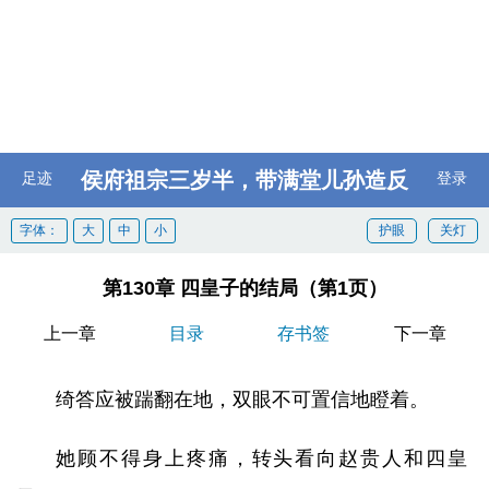
侯府祖宗三岁半，带满堂儿孙造反
足迹
登录
字体：
大
中
小
护眼
关灯
第130章 四皇子的结局（第1页）
上一章
目录
存书签
下一章
绮答应被踹翻在地，双眼不可置信地瞪着。
她顾不得身上疼痛，转头看向赵贵人和四皇