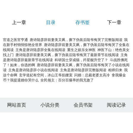
上一章
目录
存书签
下一章
官道之医官亨通
唐诗陆彦辞前妻美又飒，撕下伪装后陆爷悔哭了完整版阅读
我
在新手村悄悄惊艳全世界
唐诗陆彦辞前妻美又飒，撕下伪装后陆爷悔哭了全集在
线阅读
主角是唐诗陆彦辞全集在线阅读
重生之娱乐女神医
神医下山：绝色美女
找上门
唐诗陆彦辞前妻美又飒，撕下伪装后陆爷悔哭了最新章节在线阅读
主角
是唐诗陆彦辞最新章节在线阅读
科研国士穿成猫，歼星舰升空了？
斗战胜佛死
了！如来，你选的啊
唐诗陆彦辞前妻美又飒，撕下伪装后陆爷悔哭了小说在线阅
读
主角是唐诗陆彦辞小说在线阅读
主角是唐诗陆彦辞完整版阅读
相师归来
我
这个命啊
玄学道妃有空间，冰山王爷掐腰宠
闪婚：总裁老婆太高冷
拿我爆金
币？我提退婚你哭什么
全民领主：百分百爆率的我无敌了
网站首页
小说分类
会员书架
阅读记录