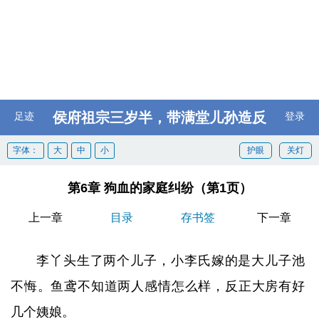
侯府祖宗三岁半，带满堂儿孙造反
足迹
登录
字体：
大
中
小
护眼
关灯
第6章 狗血的家庭纠纷（第1页）
上一章
目录
存书签
下一章
李丫头生了两个儿子，小李氏嫁的是大儿子池
不悔。鱼鸢不知道两人感情怎么样，反正大房有好
几个姨娘。