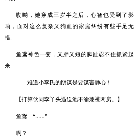
哎哟，她穿成三岁半之后，心智也受到了影
响，面对这么复杂又狗血的家庭纠纷有些手足无
措。
鱼鸢神色一变，又胖又短的脚趾忍不住抓紧起
来——
——难道小李氏的阴谋是要谋害静心！
【打算伙同李丫头逼迫池不渝兼祧两房。】
鱼鸢：“......”
啊？