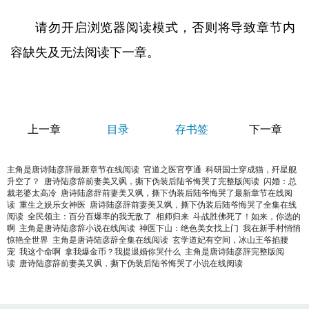
请勿开启浏览器阅读模式，否则将导致章节内
容缺失及无法阅读下一章。
上一章
目录
存书签
下一章
主角是唐诗陆彦辞最新章节在线阅读
官道之医官亨通
科研国士穿成猫，歼星舰
升空了？
唐诗陆彦辞前妻美又飒，撕下伪装后陆爷悔哭了完整版阅读
闪婚：总
裁老婆太高冷
唐诗陆彦辞前妻美又飒，撕下伪装后陆爷悔哭了最新章节在线阅
读
重生之娱乐女神医
唐诗陆彦辞前妻美又飒，撕下伪装后陆爷悔哭了全集在线
阅读
全民领主：百分百爆率的我无敌了
相师归来
斗战胜佛死了！如来，你选的
啊
主角是唐诗陆彦辞小说在线阅读
神医下山：绝色美女找上门
我在新手村悄悄
惊艳全世界
主角是唐诗陆彦辞全集在线阅读
玄学道妃有空间，冰山王爷掐腰
宠
我这个命啊
拿我爆金币？我提退婚你哭什么
主角是唐诗陆彦辞完整版阅
读
唐诗陆彦辞前妻美又飒，撕下伪装后陆爷悔哭了小说在线阅读