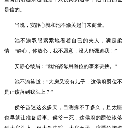
是信的。
当晚，安静心就和池不渝关起门来商量。
池不渝双眼紧紧地看着自已的夫人，满是柔
情：“静心，你放心，我不愿意，没人能强迫我！”
安静心皱眉：“就怕婆母用爵位的事来要挟。”
池不渝笑道：“大房又没有儿子，这侯府爵位不
是正该落到我头上？”
侯爷昏迷这么多天，目测撑不了多久，且太医
也早就让准备后事。侯爷一死，这侯府的爵位该落